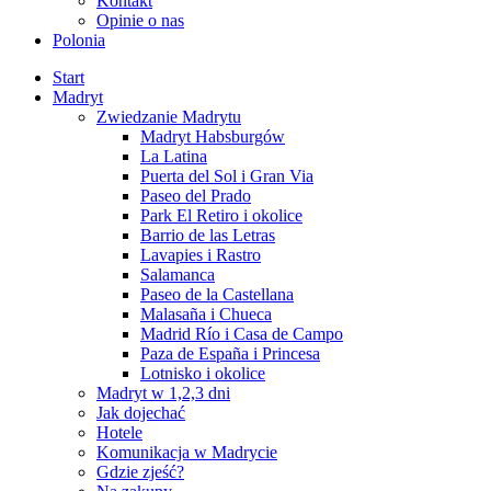
Kontakt
Opinie o nas
Polonia
Start
Madryt
Zwiedzanie Madrytu
Madryt Habsburgów
La Latina
Puerta del Sol i Gran Via
Paseo del Prado
Park El Retiro i okolice
Barrio de las Letras
Lavapies i Rastro
Salamanca
Paseo de la Castellana
Malasaña i Chueca
Madrid Río i Casa de Campo
Paza de España i Princesa
Lotnisko i okolice
Madryt w 1,2,3 dni
Jak dojechać
Hotele
Komunikacja w Madrycie
Gdzie zjeść?