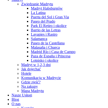
Zwiedzanie Madrytu
Madryt Habsburgów
La Latina
Puerta del Sol i Gran Via
Paseo del Prado
Park El Retiro i okolice
Barrio de las Letras
Lavapies i Rastro
Salamanca
Paseo de la Castellana
Malasaña i Chueca
Madrid Río i Casa de Campo
Paza de España i Princesa
Lotnisko i okolice
Madryt w 1,2,3 dni
Jak dojechać
Hotele
Komunikacja w Madrycie
Gdzie zjeść?
Na zakupy
Mapa Madrytu
Nasze Usługi
Blog
O nas