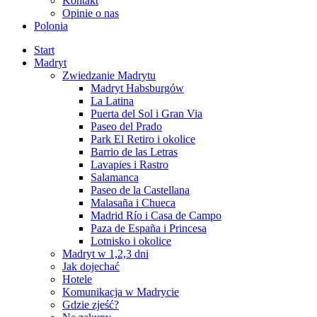
Kontakt
Opinie o nas
Polonia
Start
Madryt
Zwiedzanie Madrytu
Madryt Habsburgów
La Latina
Puerta del Sol i Gran Via
Paseo del Prado
Park El Retiro i okolice
Barrio de las Letras
Lavapies i Rastro
Salamanca
Paseo de la Castellana
Malasaña i Chueca
Madrid Río i Casa de Campo
Paza de España i Princesa
Lotnisko i okolice
Madryt w 1,2,3 dni
Jak dojechać
Hotele
Komunikacja w Madrycie
Gdzie zjeść?