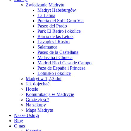
Zwiedzanie Madrytu
Madryt Habsburgów
La Latina
Puerta del Sol i Gran Via
Paseo del Prado
Park El Retiro i okolice
Barrio de las Letras
Lavapies i Rastro
Salamanca
Paseo de la Castellana
Malasaña i Chueca
Madrid Río i Casa de Campo
Paza de España i Princesa
Lotnisko i okolice
Madryt w 1,2,3 dni
Jak dojechać
Hotele
Komunikacja w Madrycie
Gdzie zjeść?
Na zakupy
Mapa Madrytu
Nasze Usługi
Blog
O nas