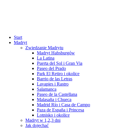
Start
Madryt
Zwiedzanie Madrytu
Madryt Habsburgów
La Latina
Puerta del Sol i Gran Via
Paseo del Prado
Park El Retiro i okolice
Barrio de las Letras
Lavapies i Rastro
Salamanca
Paseo de la Castellana
Malasaña i Chueca
Madrid Río i Casa de Campo
Paza de España i Princesa
Lotnisko i okolice
Madryt w 1,2,3 dni
Jak dojechać