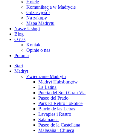
Hotele
Komunikacja w Madrycie
Gdzie zjeść?
Na zakupy
Mapa Madrytu
Nasze Usługi
Blog
O nas
Kontakt
Opinie o nas
Polonia
Start
Madryt
Zwiedzanie Madrytu
Madryt Habsburgów
La Latina
Puerta del Sol i Gran Via
Paseo del Prado
Park El Retiro i okolice
Barrio de las Letras
Lavapies i Rastro
Salamanca
Paseo de la Castellana
Malasaña i Chueca