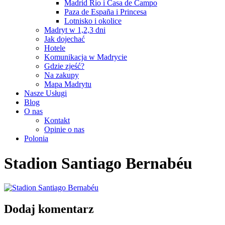
Madrid Río i Casa de Campo
Paza de España i Princesa
Lotnisko i okolice
Madryt w 1,2,3 dni
Jak dojechać
Hotele
Komunikacja w Madrycie
Gdzie zjeść?
Na zakupy
Mapa Madrytu
Nasze Usługi
Blog
O nas
Kontakt
Opinie o nas
Polonia
Stadion Santiago Bernabéu
Dodaj komentarz