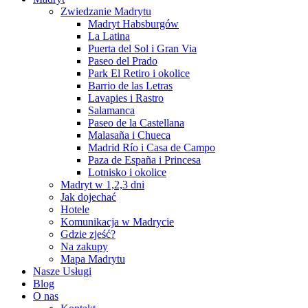
Zwiedzanie Madrytu
Madryt Habsburgów
La Latina
Puerta del Sol i Gran Via
Paseo del Prado
Park El Retiro i okolice
Barrio de las Letras
Lavapies i Rastro
Salamanca
Paseo de la Castellana
Malasaña i Chueca
Madrid Río i Casa de Campo
Paza de España i Princesa
Lotnisko i okolice
Madryt w 1,2,3 dni
Jak dojechać
Hotele
Komunikacja w Madrycie
Gdzie zjeść?
Na zakupy
Mapa Madrytu
Nasze Usługi
Blog
O nas