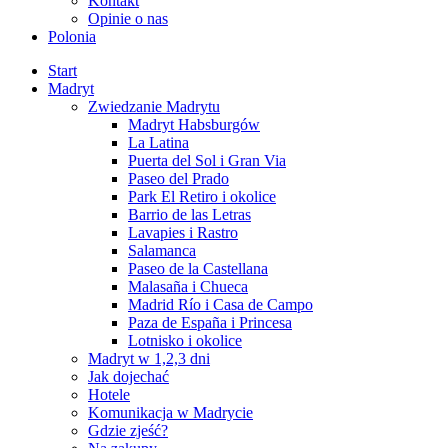
Kontakt
Opinie o nas
Polonia
Start
Madryt
Zwiedzanie Madrytu
Madryt Habsburgów
La Latina
Puerta del Sol i Gran Via
Paseo del Prado
Park El Retiro i okolice
Barrio de las Letras
Lavapies i Rastro
Salamanca
Paseo de la Castellana
Malasaña i Chueca
Madrid Río i Casa de Campo
Paza de España i Princesa
Lotnisko i okolice
Madryt w 1,2,3 dni
Jak dojechać
Hotele
Komunikacja w Madrycie
Gdzie zjeść?