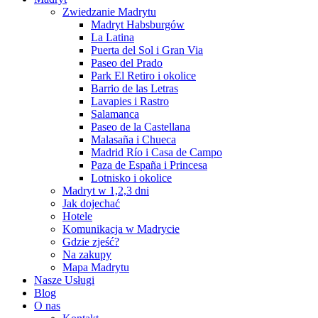
Zwiedzanie Madrytu
Madryt Habsburgów
La Latina
Puerta del Sol i Gran Via
Paseo del Prado
Park El Retiro i okolice
Barrio de las Letras
Lavapies i Rastro
Salamanca
Paseo de la Castellana
Malasaña i Chueca
Madrid Río i Casa de Campo
Paza de España i Princesa
Lotnisko i okolice
Madryt w 1,2,3 dni
Jak dojechać
Hotele
Komunikacja w Madrycie
Gdzie zjeść?
Na zakupy
Mapa Madrytu
Nasze Usługi
Blog
O nas