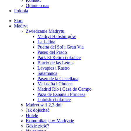
Kontakt
Opinie o nas
Polonia
Start
Madryt
Zwiedzanie Madrytu
Madryt Habsburgów
La Latina
Puerta del Sol i Gran Via
Paseo del Prado
Park El Retiro i okolice
Barrio de las Letras
Lavapies i Rastro
Salamanca
Paseo de la Castellana
Malasaña i Chueca
Madrid Río i Casa de Campo
Paza de España i Princesa
Lotnisko i okolice
Madryt w 1,2,3 dni
Jak dojechać
Hotele
Komunikacja w Madrycie
Gdzie zjeść?