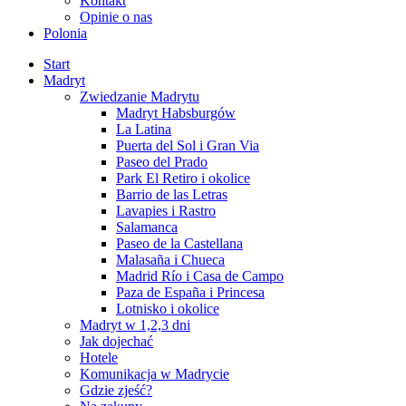
Kontakt
Opinie o nas
Polonia
Start
Madryt
Zwiedzanie Madrytu
Madryt Habsburgów
La Latina
Puerta del Sol i Gran Via
Paseo del Prado
Park El Retiro i okolice
Barrio de las Letras
Lavapies i Rastro
Salamanca
Paseo de la Castellana
Malasaña i Chueca
Madrid Río i Casa de Campo
Paza de España i Princesa
Lotnisko i okolice
Madryt w 1,2,3 dni
Jak dojechać
Hotele
Komunikacja w Madrycie
Gdzie zjeść?