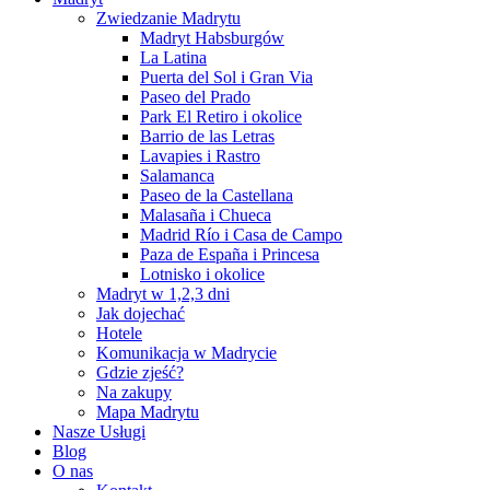
Zwiedzanie Madrytu
Madryt Habsburgów
La Latina
Puerta del Sol i Gran Via
Paseo del Prado
Park El Retiro i okolice
Barrio de las Letras
Lavapies i Rastro
Salamanca
Paseo de la Castellana
Malasaña i Chueca
Madrid Río i Casa de Campo
Paza de España i Princesa
Lotnisko i okolice
Madryt w 1,2,3 dni
Jak dojechać
Hotele
Komunikacja w Madrycie
Gdzie zjeść?
Na zakupy
Mapa Madrytu
Nasze Usługi
Blog
O nas