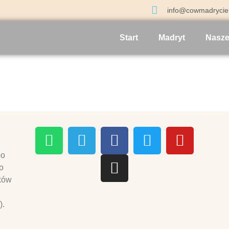
info@cowmadrycie.
Start
Madryt
Nasze
po
o
ków
n
).