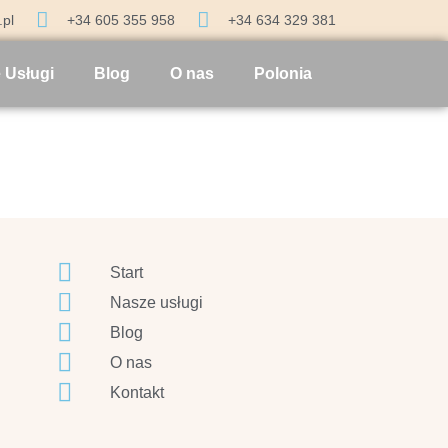
pl
+34 605 355 958
+34 634 329 381​
 Usługi
Blog
O nas
Polonia
Start
Nasze usługi
Blog
O nas
Kontakt