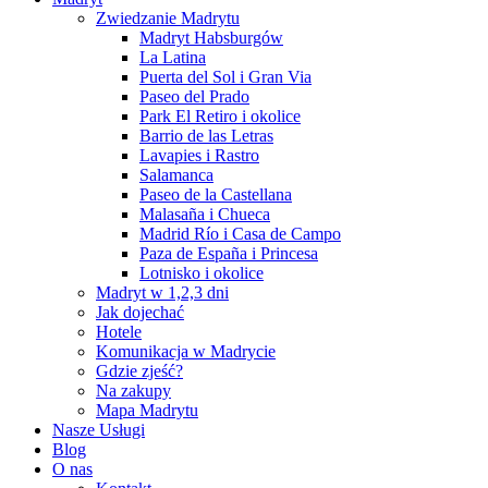
Zwiedzanie Madrytu
Madryt Habsburgów
La Latina
Puerta del Sol i Gran Via
Paseo del Prado
Park El Retiro i okolice
Barrio de las Letras
Lavapies i Rastro
Salamanca
Paseo de la Castellana
Malasaña i Chueca
Madrid Río i Casa de Campo
Paza de España i Princesa
Lotnisko i okolice
Madryt w 1,2,3 dni
Jak dojechać
Hotele
Komunikacja w Madrycie
Gdzie zjeść?
Na zakupy
Mapa Madrytu
Nasze Usługi
Blog
O nas