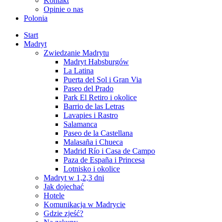
Kontakt
Opinie o nas
Polonia
Start
Madryt
Zwiedzanie Madrytu
Madryt Habsburgów
La Latina
Puerta del Sol i Gran Via
Paseo del Prado
Park El Retiro i okolice
Barrio de las Letras
Lavapies i Rastro
Salamanca
Paseo de la Castellana
Malasaña i Chueca
Madrid Río i Casa de Campo
Paza de España i Princesa
Lotnisko i okolice
Madryt w 1,2,3 dni
Jak dojechać
Hotele
Komunikacja w Madrycie
Gdzie zjeść?