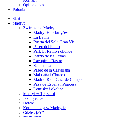
Kontakt
Opinie o nas
Polonia
Start
Madryt
Zwiedzanie Madrytu
Madryt Habsburgów
La Latina
Puerta del Sol i Gran Via
Paseo del Prado
Park El Retiro i okolice
Barrio de las Letras
Lavapies i Rastro
Salamanca
Paseo de la Castellana
Malasaña i Chueca
Madrid Río i Casa de Campo
Paza de España i Princesa
Lotnisko i okolice
Madryt w 1,2,3 dni
Jak dojechać
Hotele
Komunikacja w Madrycie
Gdzie zjeść?