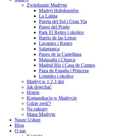
Zwiedzanie Madrytu
Madryt Habsburgów
La Latina
Puerta del Sol i Gran Via
Paseo del Prado
Park El Retiro i okolice
Barrio de las Letras
Lavapies i Rastro
Salamanca
Paseo de la Castellana
Malasaña i Chueca
Madrid Río i Casa de Campo
Paza de España i Princesa
Lotnisko i okolice
Madryt w 1,2,3 dni
Jak dojechać
Hotele
Komunikacja w Madrycie
Gdzie zjeść?
Na zakupy
Mapa Madrytu
Nasze Usługi
Blog
O nas