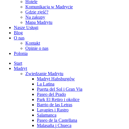
Hotele
Komunikacja w Madrycie
Gdzie zjeść?
Na zakupy
Mapa Madrytu
Nasze Usługi
Blog
O nas
Kontakt
Opinie o nas
Polonia
Start
Madryt
Zwiedzanie Madrytu
Madryt Habsburgów
La Latina
Puerta del Sol i Gran Via
Paseo del Prado
Park El Retiro i okolice
Barrio de las Letras
Lavapies i Rastro
Salamanca
Paseo de la Castellana
Malasaña i Chueca