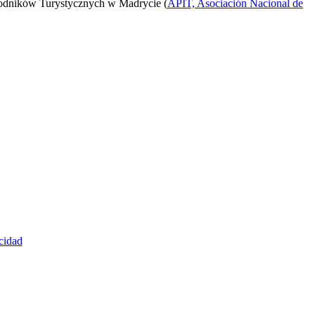
odników Turystycznych w Madrycie (
APIT, Asociación Nacional de
cidad