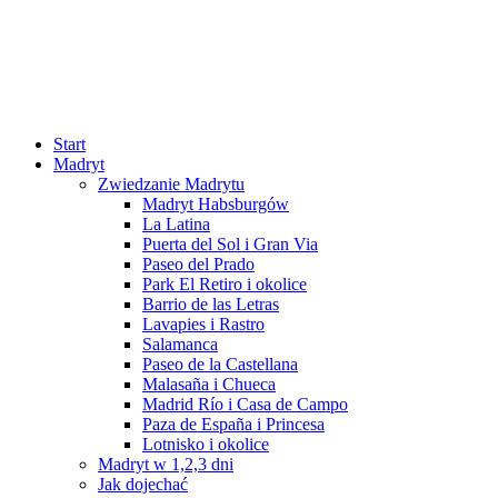
Start
Madryt
Zwiedzanie Madrytu
Madryt Habsburgów
La Latina
Puerta del Sol i Gran Via
Paseo del Prado
Park El Retiro i okolice
Barrio de las Letras
Lavapies i Rastro
Salamanca
Paseo de la Castellana
Malasaña i Chueca
Madrid Río i Casa de Campo
Paza de España i Princesa
Lotnisko i okolice
Madryt w 1,2,3 dni
Jak dojechać