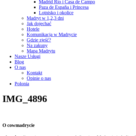
Madrid Río i Casa de Campo
Paza de España i Princesa
Lotnisko i okolice
Madryt w 1,2,3 dni
Jak dojechać
Hotele
Komunikacja w Madrycie
Gdzie zjeść?
Na zakupy
Mapa Madrytu
Nasze Usługi
Blog
O nas
Kontakt
Opinie o nas
Polonia
IMG_4896
O cowmadrycie