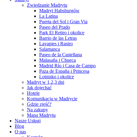
Zwiedzanie Madrytu
Madryt Habsburgów
La Latina
Puerta del Sol i Gran Via
Paseo del Prado
Park El Retiro i okolice
Barrio de las Letras
Lavapies i Rastro
Salamanca
Paseo de la Castellana
Malasaña i Chueca
Madrid Río i Casa de Campo
Paza de España i Princesa
Lotnisko i okolice
Madryt w 1,2,3 dni
Jak dojechać
Hotele
Komunikacja w Madrycie
Gdzie zjeść?
Na zakupy
Mapa Madrytu
Nasze Usługi
Blog
O nas