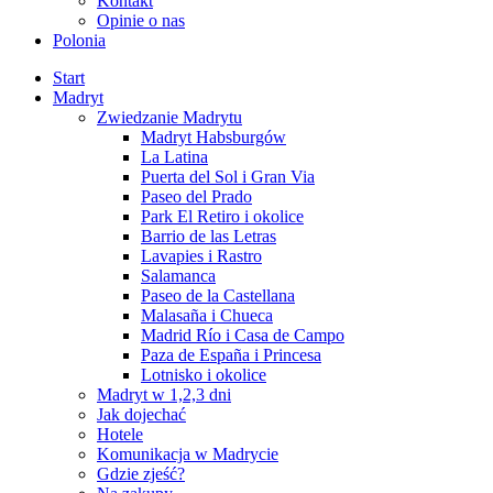
Kontakt
Opinie o nas
Polonia
Start
Madryt
Zwiedzanie Madrytu
Madryt Habsburgów
La Latina
Puerta del Sol i Gran Via
Paseo del Prado
Park El Retiro i okolice
Barrio de las Letras
Lavapies i Rastro
Salamanca
Paseo de la Castellana
Malasaña i Chueca
Madrid Río i Casa de Campo
Paza de España i Princesa
Lotnisko i okolice
Madryt w 1,2,3 dni
Jak dojechać
Hotele
Komunikacja w Madrycie
Gdzie zjeść?