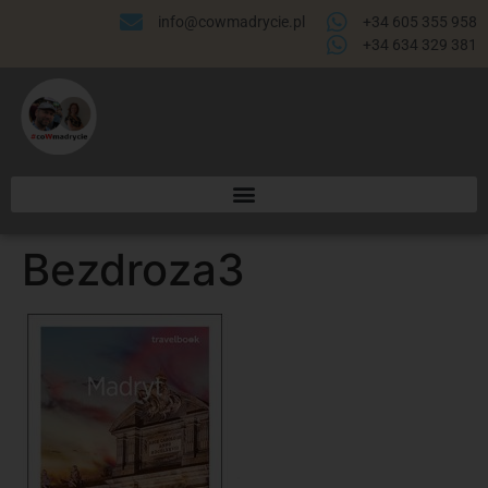
info@cowmadrycie.pl
+34 605 355 958
+34 634 329 381​
Bezdroza3