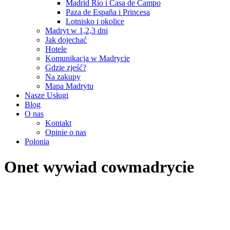
Madrid Río i Casa de Campo
Paza de España i Princesa
Lotnisko i okolice
Madryt w 1,2,3 dni
Jak dojechać
Hotele
Komunikacja w Madrycie
Gdzie zjeść?
Na zakupy
Mapa Madrytu
Nasze Usługi
Blog
O nas
Kontakt
Opinie o nas
Polonia
Onet wywiad cowmadrycie