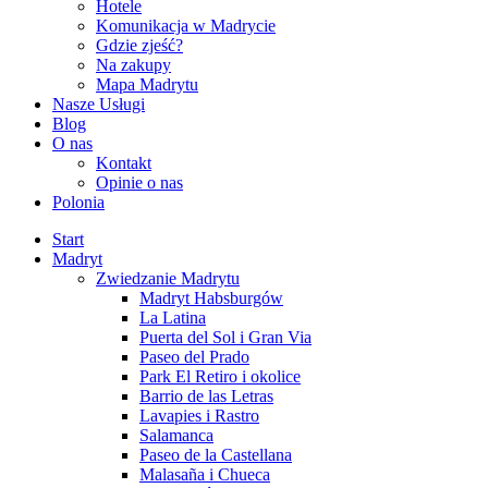
Hotele
Komunikacja w Madrycie
Gdzie zjeść?
Na zakupy
Mapa Madrytu
Nasze Usługi
Blog
O nas
Kontakt
Opinie o nas
Polonia
Start
Madryt
Zwiedzanie Madrytu
Madryt Habsburgów
La Latina
Puerta del Sol i Gran Via
Paseo del Prado
Park El Retiro i okolice
Barrio de las Letras
Lavapies i Rastro
Salamanca
Paseo de la Castellana
Malasaña i Chueca