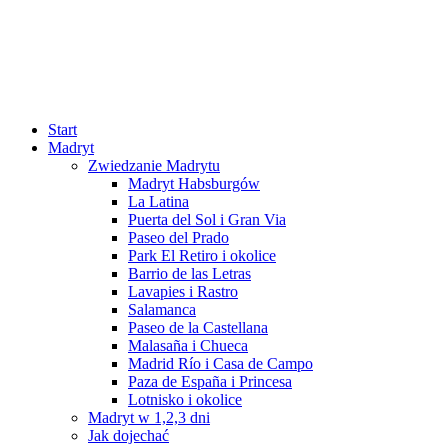
Start
Madryt
Zwiedzanie Madrytu
Madryt Habsburgów
La Latina
Puerta del Sol i Gran Via
Paseo del Prado
Park El Retiro i okolice
Barrio de las Letras
Lavapies i Rastro
Salamanca
Paseo de la Castellana
Malasaña i Chueca
Madrid Río i Casa de Campo
Paza de España i Princesa
Lotnisko i okolice
Madryt w 1,2,3 dni
Jak dojechać