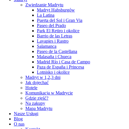
Zwiedzanie Madrytu
Madryt Habsburgów
La Latina
Puerta del Sol i Gran Via
Paseo del Prado
Park El Retiro i okolice
Barrio de las Letras
Lavapies i Rastro
Salamanca
Paseo de la Castellana
Malasaña i Chueca
Madrid Río i Casa de Campo
Paza de España i Princesa
Lotnisko i okolice
Madryt w 1,2,3 dni
Jak dojechać
Hotele
Komunikacja w Madrycie
Gdzie zjeść?
Na zakupy
Mapa Madrytu
Nasze Usługi
Blog
O nas