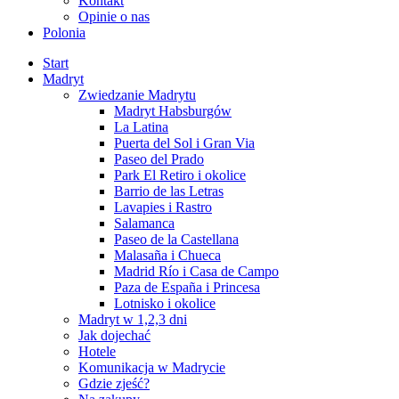
Kontakt
Opinie o nas
Polonia
Start
Madryt
Zwiedzanie Madrytu
Madryt Habsburgów
La Latina
Puerta del Sol i Gran Via
Paseo del Prado
Park El Retiro i okolice
Barrio de las Letras
Lavapies i Rastro
Salamanca
Paseo de la Castellana
Malasaña i Chueca
Madrid Río i Casa de Campo
Paza de España i Princesa
Lotnisko i okolice
Madryt w 1,2,3 dni
Jak dojechać
Hotele
Komunikacja w Madrycie
Gdzie zjeść?