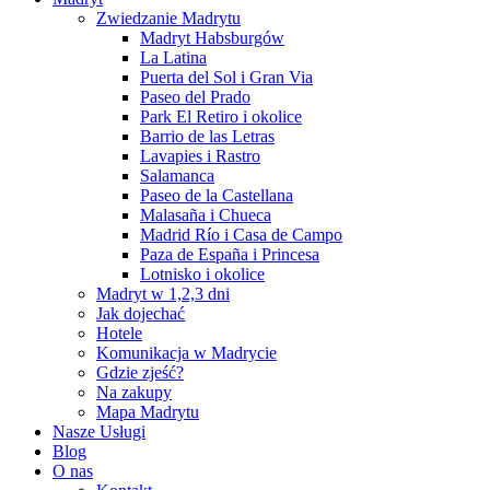
Zwiedzanie Madrytu
Madryt Habsburgów
La Latina
Puerta del Sol i Gran Via
Paseo del Prado
Park El Retiro i okolice
Barrio de las Letras
Lavapies i Rastro
Salamanca
Paseo de la Castellana
Malasaña i Chueca
Madrid Río i Casa de Campo
Paza de España i Princesa
Lotnisko i okolice
Madryt w 1,2,3 dni
Jak dojechać
Hotele
Komunikacja w Madrycie
Gdzie zjeść?
Na zakupy
Mapa Madrytu
Nasze Usługi
Blog
O nas