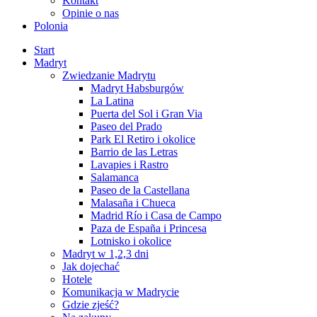
Kontakt
Opinie o nas
Polonia
Start
Madryt
Zwiedzanie Madrytu
Madryt Habsburgów
La Latina
Puerta del Sol i Gran Via
Paseo del Prado
Park El Retiro i okolice
Barrio de las Letras
Lavapies i Rastro
Salamanca
Paseo de la Castellana
Malasaña i Chueca
Madrid Río i Casa de Campo
Paza de España i Princesa
Lotnisko i okolice
Madryt w 1,2,3 dni
Jak dojechać
Hotele
Komunikacja w Madrycie
Gdzie zjeść?