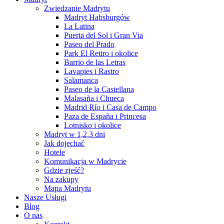
Zwiedzanie Madrytu
Madryt Habsburgów
La Latina
Puerta del Sol i Gran Via
Paseo del Prado
Park El Retiro i okolice
Barrio de las Letras
Lavapies i Rastro
Salamanca
Paseo de la Castellana
Malasaña i Chueca
Madrid Río i Casa de Campo
Paza de España i Princesa
Lotnisko i okolice
Madryt w 1,2,3 dni
Jak dojechać
Hotele
Komunikacja w Madrycie
Gdzie zjeść?
Na zakupy
Mapa Madrytu
Nasze Usługi
Blog
O nas