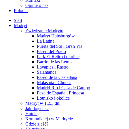
Kontakt
Opinie o nas
Polonia
Start
Madryt
Zwiedzanie Madrytu
Madryt Habsburgów
La Latina
Puerta del Sol i Gran Via
Paseo del Prado
Park El Retiro i okolice
Barrio de las Letras
Lavapies i Rastro
Salamanca
Paseo de la Castellana
Malasaña i Chueca
Madrid Río i Casa de Campo
Paza de España i Princesa
Lotnisko i okolice
Madryt w 1,2,3 dni
Jak dojechać
Hotele
Komunikacja w Madrycie
Gdzie zjeść?