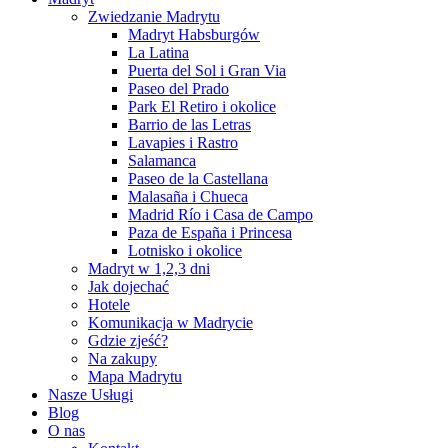
Zwiedzanie Madrytu
Madryt Habsburgów
La Latina
Puerta del Sol i Gran Via
Paseo del Prado
Park El Retiro i okolice
Barrio de las Letras
Lavapies i Rastro
Salamanca
Paseo de la Castellana
Malasaña i Chueca
Madrid Río i Casa de Campo
Paza de España i Princesa
Lotnisko i okolice
Madryt w 1,2,3 dni
Jak dojechać
Hotele
Komunikacja w Madrycie
Gdzie zjeść?
Na zakupy
Mapa Madrytu
Nasze Usługi
Blog
O nas