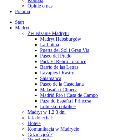
Kontakt
Opinie o nas
Polonia
Start
Madryt
Zwiedzanie Madrytu
Madryt Habsburgów
La Latina
Puerta del Sol i Gran Via
Paseo del Prado
Park El Retiro i okolice
Barrio de las Letras
Lavapies i Rastro
Salamanca
Paseo de la Castellana
Malasaña i Chueca
Madrid Río i Casa de Campo
Paza de España i Princesa
Lotnisko i okolice
Madryt w 1,2,3 dni
Jak dojechać
Hotele
Komunikacja w Madrycie
Gdzie zjeść?