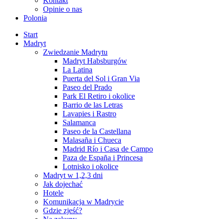
Kontakt
Opinie o nas
Polonia
Start
Madryt
Zwiedzanie Madrytu
Madryt Habsburgów
La Latina
Puerta del Sol i Gran Via
Paseo del Prado
Park El Retiro i okolice
Barrio de las Letras
Lavapies i Rastro
Salamanca
Paseo de la Castellana
Malasaña i Chueca
Madrid Río i Casa de Campo
Paza de España i Princesa
Lotnisko i okolice
Madryt w 1,2,3 dni
Jak dojechać
Hotele
Komunikacja w Madrycie
Gdzie zjeść?