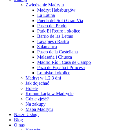
Zwiedzanie Madrytu
Madryt Habsburgów
La Latina
Puerta del Sol i Gran Via
Paseo del Prado
Park El Retiro i okolice
Barrio de las Letras
Lavapies i Rastro
Salamanca
Paseo de la Castellana
Malasaña i Chueca
Madrid Río i Casa de Campo
Paza de España i Princesa
Lotnisko i okolice
Madryt w 1,2,3 dni
Jak dojechać
Hotele
Komunikacja w Madrycie
Gdzie zjeść?
Na zakupy
Mapa Madrytu
Nasze Usługi
Blog
O nas