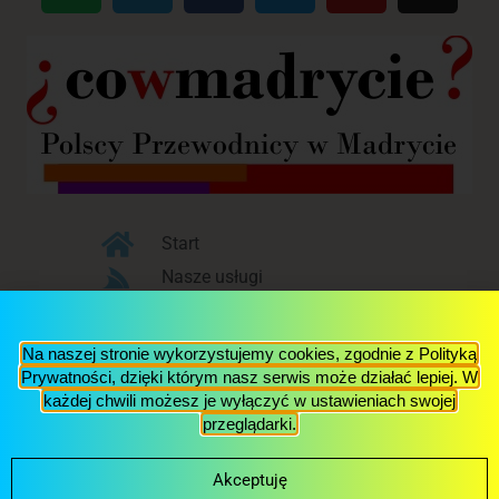
Start
Nasze usługi
Blog
O nas
Na naszej stronie wykorzystujemy cookies, zgodnie z Polityką
Kontakt
Prywatności, dzięki którym nasz serwis może działać lepiej. W
każdej chwili możesz je wyłączyć w ustawieniach swojej
przeglądarki.
© 2017 Via Polonia S.L., NIF: B87304762,
Aviso Legal y
Política de Privacidad
Akceptuję