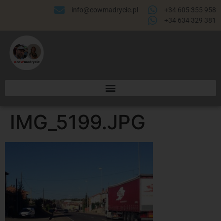
info@cowmadrycie.pl
+34 605 355 958
+34 634 329 381​
IMG_5199.JPG