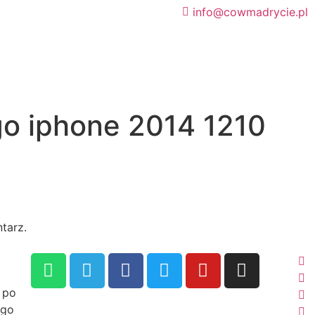
info@cowmadrycie.pl
go iphone 2014 1210
tarz.
 po
ego