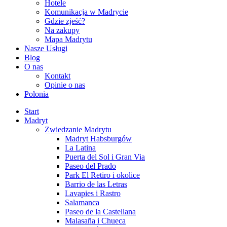
Hotele
Komunikacja w Madrycie
Gdzie zjeść?
Na zakupy
Mapa Madrytu
Nasze Usługi
Blog
O nas
Kontakt
Opinie o nas
Polonia
Start
Madryt
Zwiedzanie Madrytu
Madryt Habsburgów
La Latina
Puerta del Sol i Gran Via
Paseo del Prado
Park El Retiro i okolice
Barrio de las Letras
Lavapies i Rastro
Salamanca
Paseo de la Castellana
Malasaña i Chueca