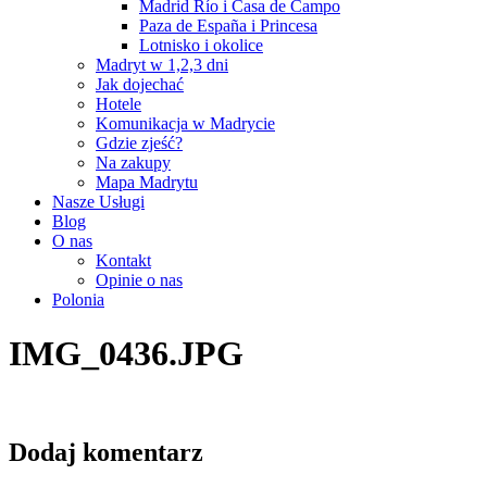
Madrid Río i Casa de Campo
Paza de España i Princesa
Lotnisko i okolice
Madryt w 1,2,3 dni
Jak dojechać
Hotele
Komunikacja w Madrycie
Gdzie zjeść?
Na zakupy
Mapa Madrytu
Nasze Usługi
Blog
O nas
Kontakt
Opinie o nas
Polonia
IMG_0436.JPG
Dodaj komentarz