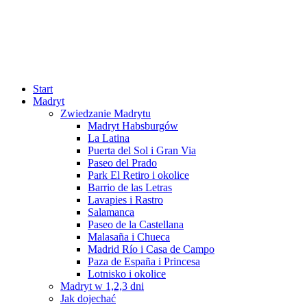
Start
Madryt
Zwiedzanie Madrytu
Madryt Habsburgów
La Latina
Puerta del Sol i Gran Via
Paseo del Prado
Park El Retiro i okolice
Barrio de las Letras
Lavapies i Rastro
Salamanca
Paseo de la Castellana
Malasaña i Chueca
Madrid Río i Casa de Campo
Paza de España i Princesa
Lotnisko i okolice
Madryt w 1,2,3 dni
Jak dojechać