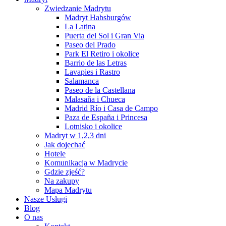
Zwiedzanie Madrytu
Madryt Habsburgów
La Latina
Puerta del Sol i Gran Via
Paseo del Prado
Park El Retiro i okolice
Barrio de las Letras
Lavapies i Rastro
Salamanca
Paseo de la Castellana
Malasaña i Chueca
Madrid Río i Casa de Campo
Paza de España i Princesa
Lotnisko i okolice
Madryt w 1,2,3 dni
Jak dojechać
Hotele
Komunikacja w Madrycie
Gdzie zjeść?
Na zakupy
Mapa Madrytu
Nasze Usługi
Blog
O nas