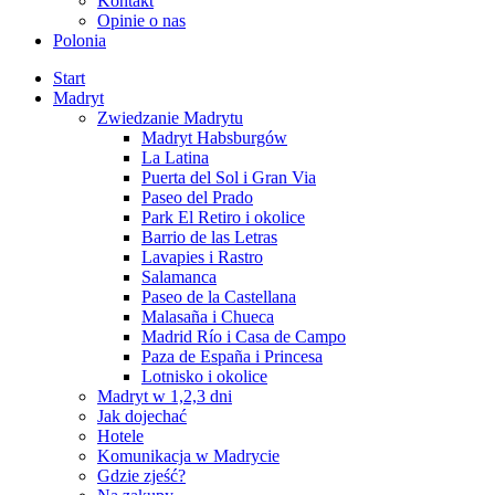
Kontakt
Opinie o nas
Polonia
Start
Madryt
Zwiedzanie Madrytu
Madryt Habsburgów
La Latina
Puerta del Sol i Gran Via
Paseo del Prado
Park El Retiro i okolice
Barrio de las Letras
Lavapies i Rastro
Salamanca
Paseo de la Castellana
Malasaña i Chueca
Madrid Río i Casa de Campo
Paza de España i Princesa
Lotnisko i okolice
Madryt w 1,2,3 dni
Jak dojechać
Hotele
Komunikacja w Madrycie
Gdzie zjeść?