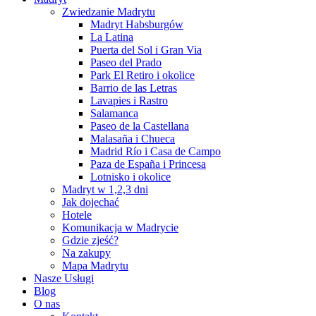
Zwiedzanie Madrytu
Madryt Habsburgów
La Latina
Puerta del Sol i Gran Via
Paseo del Prado
Park El Retiro i okolice
Barrio de las Letras
Lavapies i Rastro
Salamanca
Paseo de la Castellana
Malasaña i Chueca
Madrid Río i Casa de Campo
Paza de España i Princesa
Lotnisko i okolice
Madryt w 1,2,3 dni
Jak dojechać
Hotele
Komunikacja w Madrycie
Gdzie zjeść?
Na zakupy
Mapa Madrytu
Nasze Usługi
Blog
O nas