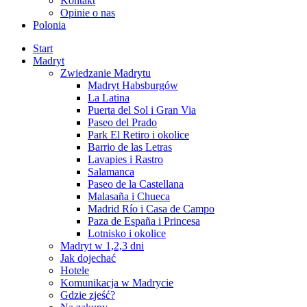
Kontakt
Opinie o nas
Polonia
Start
Madryt
Zwiedzanie Madrytu
Madryt Habsburgów
La Latina
Puerta del Sol i Gran Via
Paseo del Prado
Park El Retiro i okolice
Barrio de las Letras
Lavapies i Rastro
Salamanca
Paseo de la Castellana
Malasaña i Chueca
Madrid Río i Casa de Campo
Paza de España i Princesa
Lotnisko i okolice
Madryt w 1,2,3 dni
Jak dojechać
Hotele
Komunikacja w Madrycie
Gdzie zjeść?