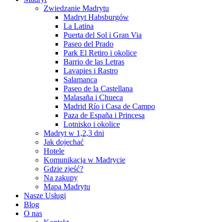
Zwiedzanie Madrytu
Madryt Habsburgów
La Latina
Puerta del Sol i Gran Via
Paseo del Prado
Park El Retiro i okolice
Barrio de las Letras
Lavapies i Rastro
Salamanca
Paseo de la Castellana
Malasaña i Chueca
Madrid Río i Casa de Campo
Paza de España i Princesa
Lotnisko i okolice
Madryt w 1,2,3 dni
Jak dojechać
Hotele
Komunikacja w Madrycie
Gdzie zjeść?
Na zakupy
Mapa Madrytu
Nasze Usługi
Blog
O nas