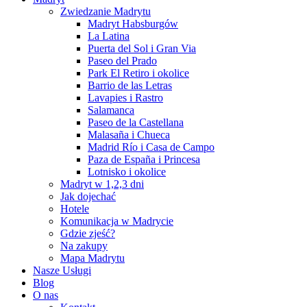
Zwiedzanie Madrytu
Madryt Habsburgów
La Latina
Puerta del Sol i Gran Via
Paseo del Prado
Park El Retiro i okolice
Barrio de las Letras
Lavapies i Rastro
Salamanca
Paseo de la Castellana
Malasaña i Chueca
Madrid Río i Casa de Campo
Paza de España i Princesa
Lotnisko i okolice
Madryt w 1,2,3 dni
Jak dojechać
Hotele
Komunikacja w Madrycie
Gdzie zjeść?
Na zakupy
Mapa Madrytu
Nasze Usługi
Blog
O nas