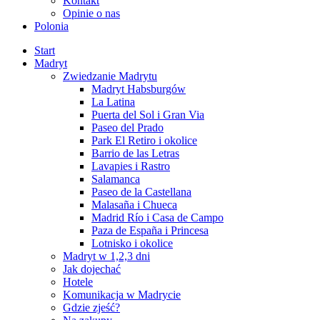
Kontakt
Opinie o nas
Polonia
Start
Madryt
Zwiedzanie Madrytu
Madryt Habsburgów
La Latina
Puerta del Sol i Gran Via
Paseo del Prado
Park El Retiro i okolice
Barrio de las Letras
Lavapies i Rastro
Salamanca
Paseo de la Castellana
Malasaña i Chueca
Madrid Río i Casa de Campo
Paza de España i Princesa
Lotnisko i okolice
Madryt w 1,2,3 dni
Jak dojechać
Hotele
Komunikacja w Madrycie
Gdzie zjeść?