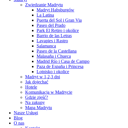
Zwiedzanie Madrytu
Madryt Habsburgów
La Latina
Puerta del Sol i Gran Via
Paseo del Prado
Park El Retiro i okolice
Barrio de las Letras
Lavapies i Rastro
Salamanca
Paseo de la Castellana
Malasaña i Chueca
Madrid Río i Casa de Campo
Paza de España i Princesa
Lotnisko i okolice
Madryt w 1,2,3 dni
Jak dojechać
Hotele
Komunikacja w Madrycie
Gdzie zjeść?
Na zakupy
Mapa Madrytu
Nasze Usługi
Blog
O nas