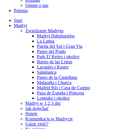
Kontakt
Opinie o nas
Polonia
Start
Madryt
Zwiedzanie Madrytu
Madryt Habsburgów
La Latina
Puerta del Sol i Gran Via
Paseo del Prado
Park El Retiro i okolice
Barrio de las Letras
Lavapies i Rastro
Salamanca
Paseo de la Castellana
Malasaña i Chueca
Madrid Río i Casa de Campo
Paza de España i Princesa
Lotnisko i okolice
Madryt w 1,2,3 dni
Jak dojechać
Hotele
Komunikacja w Madrycie
Gdzie zjeść?