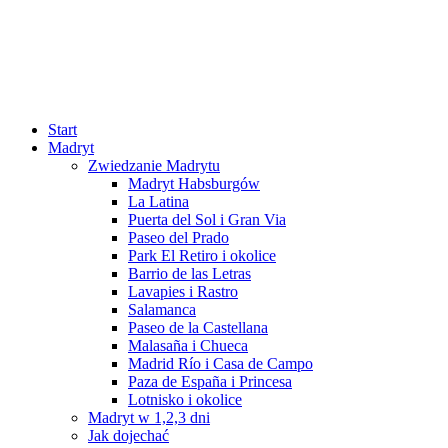
Start
Madryt
Zwiedzanie Madrytu
Madryt Habsburgów
La Latina
Puerta del Sol i Gran Via
Paseo del Prado
Park El Retiro i okolice
Barrio de las Letras
Lavapies i Rastro
Salamanca
Paseo de la Castellana
Malasaña i Chueca
Madrid Río i Casa de Campo
Paza de España i Princesa
Lotnisko i okolice
Madryt w 1,2,3 dni
Jak dojechać