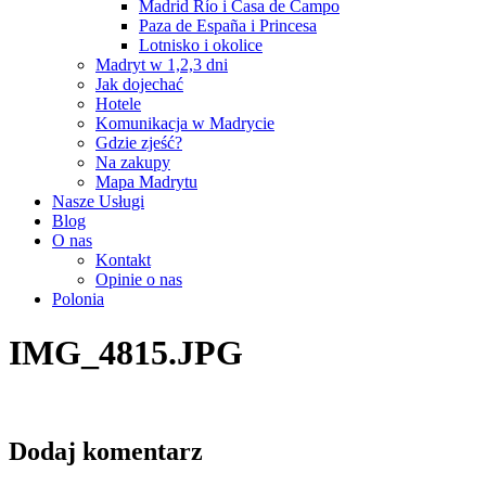
Madrid Río i Casa de Campo
Paza de España i Princesa
Lotnisko i okolice
Madryt w 1,2,3 dni
Jak dojechać
Hotele
Komunikacja w Madrycie
Gdzie zjeść?
Na zakupy
Mapa Madrytu
Nasze Usługi
Blog
O nas
Kontakt
Opinie o nas
Polonia
IMG_4815.JPG
Dodaj komentarz