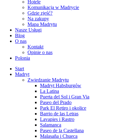
Hotele
Komunikacja w Madrycie
Gdzie zjeść?
Na zakupy
Mapa Madrytu
Nasze Usługi
Blog
O nas
Kontakt
Opinie o nas
Polonia
Start
Madryt
Zwiedzanie Madrytu
Madryt Habsburgów
La Latina
Puerta del Sol i Gran Via
Paseo del Prado
Park El Retiro i okolice
Barrio de las Letras
Lavapies i Rastro
Salamanca
Paseo de la Castellana
Malasaña i Chueca