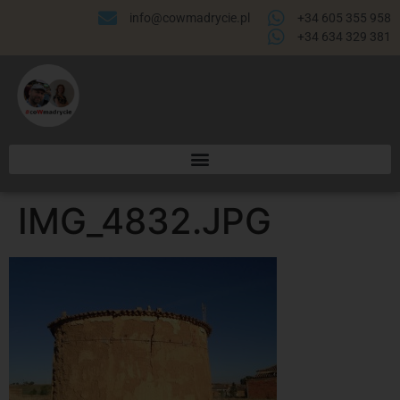
info@cowmadrycie.pl
+34 605 355 958
+34 634 329 381​
IMG_4832.JPG