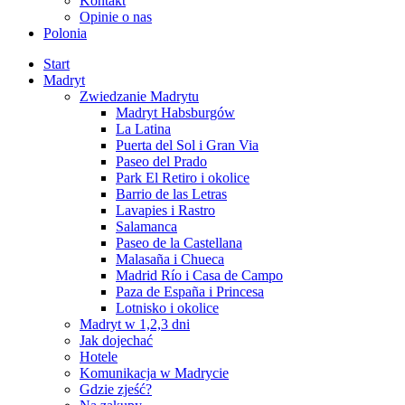
Kontakt
Opinie o nas
Polonia
Start
Madryt
Zwiedzanie Madrytu
Madryt Habsburgów
La Latina
Puerta del Sol i Gran Via
Paseo del Prado
Park El Retiro i okolice
Barrio de las Letras
Lavapies i Rastro
Salamanca
Paseo de la Castellana
Malasaña i Chueca
Madrid Río i Casa de Campo
Paza de España i Princesa
Lotnisko i okolice
Madryt w 1,2,3 dni
Jak dojechać
Hotele
Komunikacja w Madrycie
Gdzie zjeść?