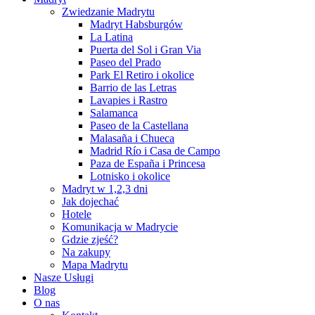
Zwiedzanie Madrytu
Madryt Habsburgów
La Latina
Puerta del Sol i Gran Via
Paseo del Prado
Park El Retiro i okolice
Barrio de las Letras
Lavapies i Rastro
Salamanca
Paseo de la Castellana
Malasaña i Chueca
Madrid Río i Casa de Campo
Paza de España i Princesa
Lotnisko i okolice
Madryt w 1,2,3 dni
Jak dojechać
Hotele
Komunikacja w Madrycie
Gdzie zjeść?
Na zakupy
Mapa Madrytu
Nasze Usługi
Blog
O nas