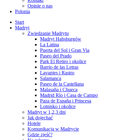
Kontakt
Opinie o nas
Polonia
Start
Madryt
Zwiedzanie Madrytu
Madryt Habsburgów
La Latina
Puerta del Sol i Gran Via
Paseo del Prado
Park El Retiro i okolice
Barrio de las Letras
Lavapies i Rastro
Salamanca
Paseo de la Castellana
Malasaña i Chueca
Madrid Río i Casa de Campo
Paza de España i Princesa
Lotnisko i okolice
Madryt w 1,2,3 dni
Jak dojechać
Hotele
Komunikacja w Madrycie
Gdzie zjeść?