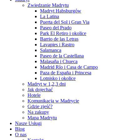
Zwiedzanie Madrytu
Madryt Habsburgów
La Latina
Puerta del Sol i Gran Via
Paseo del Prado
Park El Retiro i okolice
Barrio de las Letras
Lavapies i Rastro
Salamanca
Paseo de la Castellana
Malasaña i Chueca
Madrid Río i Casa de Campo
Paza de España i Princesa
Lotnisko i okolice
Madryt w 1,2,3 dni
Jak dojechać
Hotele
Komunikacja w Madrycie
Gdzie zjeść?
Na zakupy
Mapa Madrytu
Nasze Usługi
Blog
O nas