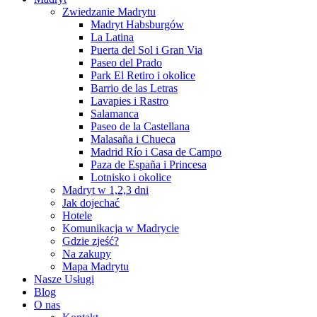
Zwiedzanie Madrytu
Madryt Habsburgów
La Latina
Puerta del Sol i Gran Via
Paseo del Prado
Park El Retiro i okolice
Barrio de las Letras
Lavapies i Rastro
Salamanca
Paseo de la Castellana
Malasaña i Chueca
Madrid Río i Casa de Campo
Paza de España i Princesa
Lotnisko i okolice
Madryt w 1,2,3 dni
Jak dojechać
Hotele
Komunikacja w Madrycie
Gdzie zjeść?
Na zakupy
Mapa Madrytu
Nasze Usługi
Blog
O nas