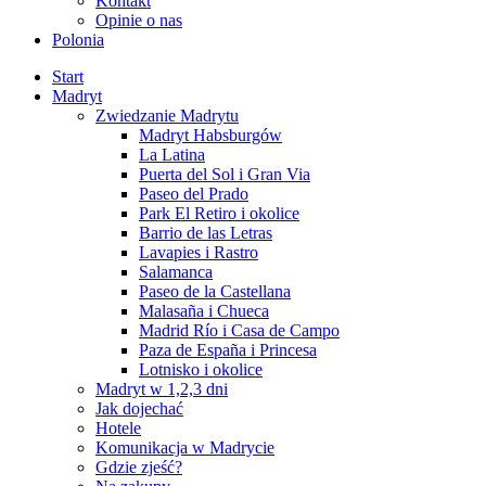
Kontakt
Opinie o nas
Polonia
Start
Madryt
Zwiedzanie Madrytu
Madryt Habsburgów
La Latina
Puerta del Sol i Gran Via
Paseo del Prado
Park El Retiro i okolice
Barrio de las Letras
Lavapies i Rastro
Salamanca
Paseo de la Castellana
Malasaña i Chueca
Madrid Río i Casa de Campo
Paza de España i Princesa
Lotnisko i okolice
Madryt w 1,2,3 dni
Jak dojechać
Hotele
Komunikacja w Madrycie
Gdzie zjeść?