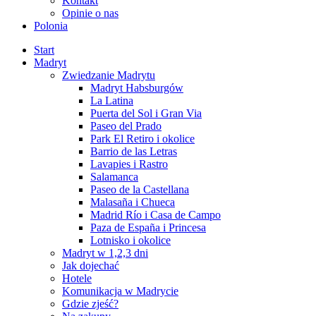
Kontakt
Opinie o nas
Polonia
Start
Madryt
Zwiedzanie Madrytu
Madryt Habsburgów
La Latina
Puerta del Sol i Gran Via
Paseo del Prado
Park El Retiro i okolice
Barrio de las Letras
Lavapies i Rastro
Salamanca
Paseo de la Castellana
Malasaña i Chueca
Madrid Río i Casa de Campo
Paza de España i Princesa
Lotnisko i okolice
Madryt w 1,2,3 dni
Jak dojechać
Hotele
Komunikacja w Madrycie
Gdzie zjeść?