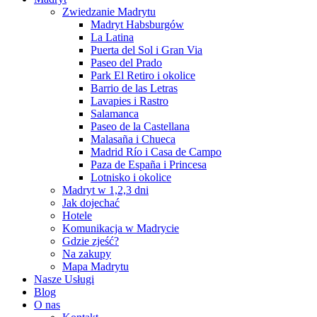
Zwiedzanie Madrytu
Madryt Habsburgów
La Latina
Puerta del Sol i Gran Via
Paseo del Prado
Park El Retiro i okolice
Barrio de las Letras
Lavapies i Rastro
Salamanca
Paseo de la Castellana
Malasaña i Chueca
Madrid Río i Casa de Campo
Paza de España i Princesa
Lotnisko i okolice
Madryt w 1,2,3 dni
Jak dojechać
Hotele
Komunikacja w Madrycie
Gdzie zjeść?
Na zakupy
Mapa Madrytu
Nasze Usługi
Blog
O nas