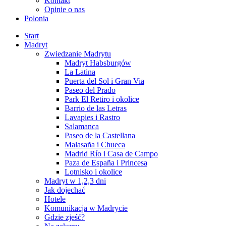
Kontakt
Opinie o nas
Polonia
Start
Madryt
Zwiedzanie Madrytu
Madryt Habsburgów
La Latina
Puerta del Sol i Gran Via
Paseo del Prado
Park El Retiro i okolice
Barrio de las Letras
Lavapies i Rastro
Salamanca
Paseo de la Castellana
Malasaña i Chueca
Madrid Río i Casa de Campo
Paza de España i Princesa
Lotnisko i okolice
Madryt w 1,2,3 dni
Jak dojechać
Hotele
Komunikacja w Madrycie
Gdzie zjeść?