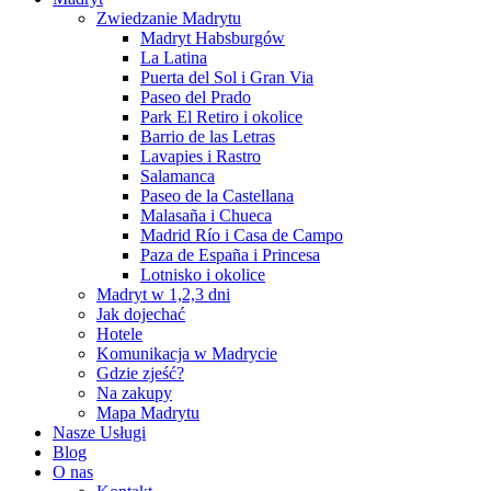
Zwiedzanie Madrytu
Madryt Habsburgów
La Latina
Puerta del Sol i Gran Via
Paseo del Prado
Park El Retiro i okolice
Barrio de las Letras
Lavapies i Rastro
Salamanca
Paseo de la Castellana
Malasaña i Chueca
Madrid Río i Casa de Campo
Paza de España i Princesa
Lotnisko i okolice
Madryt w 1,2,3 dni
Jak dojechać
Hotele
Komunikacja w Madrycie
Gdzie zjeść?
Na zakupy
Mapa Madrytu
Nasze Usługi
Blog
O nas