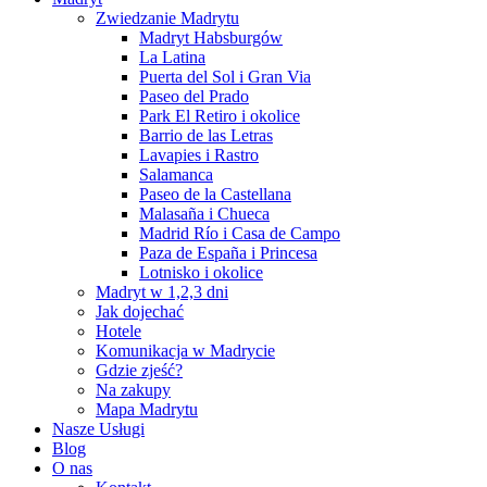
Zwiedzanie Madrytu
Madryt Habsburgów
La Latina
Puerta del Sol i Gran Via
Paseo del Prado
Park El Retiro i okolice
Barrio de las Letras
Lavapies i Rastro
Salamanca
Paseo de la Castellana
Malasaña i Chueca
Madrid Río i Casa de Campo
Paza de España i Princesa
Lotnisko i okolice
Madryt w 1,2,3 dni
Jak dojechać
Hotele
Komunikacja w Madrycie
Gdzie zjeść?
Na zakupy
Mapa Madrytu
Nasze Usługi
Blog
O nas