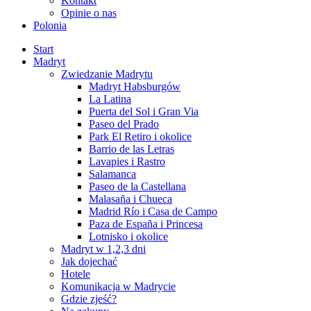
Kontakt
Opinie o nas
Polonia
Start
Madryt
Zwiedzanie Madrytu
Madryt Habsburgów
La Latina
Puerta del Sol i Gran Via
Paseo del Prado
Park El Retiro i okolice
Barrio de las Letras
Lavapies i Rastro
Salamanca
Paseo de la Castellana
Malasaña i Chueca
Madrid Río i Casa de Campo
Paza de España i Princesa
Lotnisko i okolice
Madryt w 1,2,3 dni
Jak dojechać
Hotele
Komunikacja w Madrycie
Gdzie zjeść?