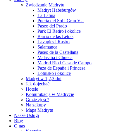
Zwiedzanie Madrytu
Madryt Habsburgów
La Latina
Puerta del Sol i Gran Via
Paseo del Prado
Park El Retiro i okolice
Barrio de las Letras
Lavapies i Rastro
Salamanca
Paseo de la Castellana
Malasaña i Chueca
Madrid Río i Casa de Campo
Paza de España i Princesa
Lotnisko i okolice
Madryt w 1,2,3 dni
Jak dojechać
Hotele
Komunikacja w Madrycie
Gdzie zjeść?
Na zakupy
Mapa Madrytu
Nasze Usługi
Blog
O nas