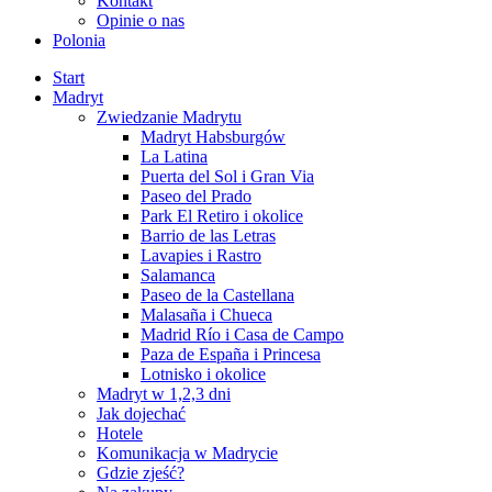
Kontakt
Opinie o nas
Polonia
Start
Madryt
Zwiedzanie Madrytu
Madryt Habsburgów
La Latina
Puerta del Sol i Gran Via
Paseo del Prado
Park El Retiro i okolice
Barrio de las Letras
Lavapies i Rastro
Salamanca
Paseo de la Castellana
Malasaña i Chueca
Madrid Río i Casa de Campo
Paza de España i Princesa
Lotnisko i okolice
Madryt w 1,2,3 dni
Jak dojechać
Hotele
Komunikacja w Madrycie
Gdzie zjeść?