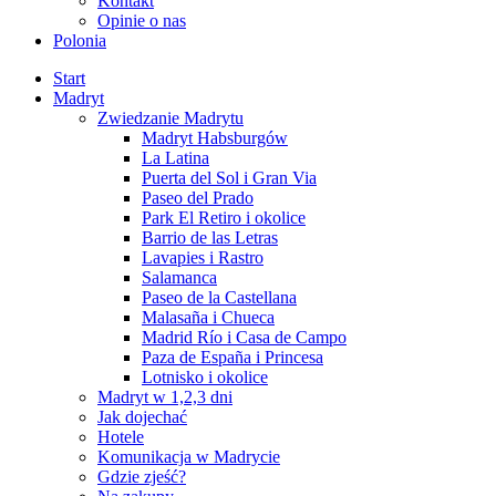
Kontakt
Opinie o nas
Polonia
Start
Madryt
Zwiedzanie Madrytu
Madryt Habsburgów
La Latina
Puerta del Sol i Gran Via
Paseo del Prado
Park El Retiro i okolice
Barrio de las Letras
Lavapies i Rastro
Salamanca
Paseo de la Castellana
Malasaña i Chueca
Madrid Río i Casa de Campo
Paza de España i Princesa
Lotnisko i okolice
Madryt w 1,2,3 dni
Jak dojechać
Hotele
Komunikacja w Madrycie
Gdzie zjeść?