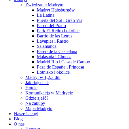
Zwiedzanie Madrytu
Madryt Habsburgów
La Latina
Puerta del Sol i Gran Via
Paseo del Prado
Park El Retiro i okolice
Barrio de las Letras
Lavapies i Rastro
Salamanca
Paseo de la Castellana
Malasaña i Chueca
Madrid Río i Casa de Campo
Paza de España i Princesa
Lotnisko i okolice
Madryt w 1,2,3 dni
Jak dojechać
Hotele
Komunikacja w Madrycie
Gdzie zjeść?
Na zakupy
Mapa Madrytu
Nasze Usługi
Blog
O nas