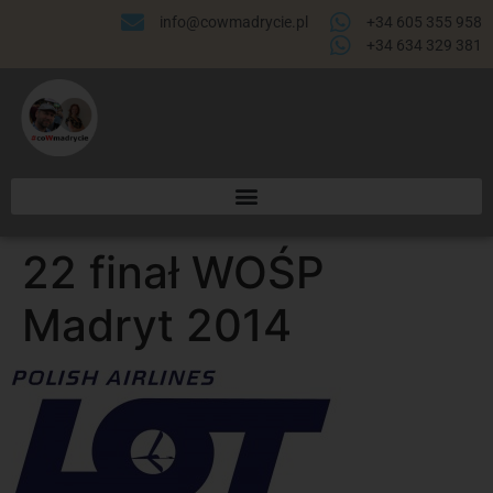
info@cowmadrycie.pl
+34 605 355 958
+34 634 329 381​
22 finał WOŚP
Madryt 2014