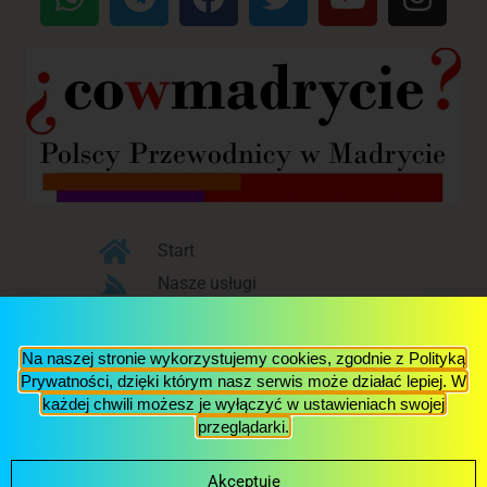
Start
Nasze usługi
Blog
O nas
Na naszej stronie wykorzystujemy cookies, zgodnie z Polityką
Kontakt
Prywatności, dzięki którym nasz serwis może działać lepiej. W
każdej chwili możesz je wyłączyć w ustawieniach swojej
przeglądarki.
© 2017 Via Polonia S.L., NIF: B87304762,
Aviso Legal y
Política de Privacidad
Akceptuję