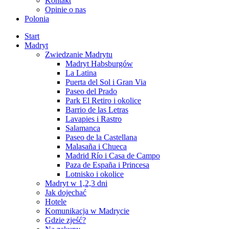
Kontakt
Opinie o nas
Polonia
Start
Madryt
Zwiedzanie Madrytu
Madryt Habsburgów
La Latina
Puerta del Sol i Gran Via
Paseo del Prado
Park El Retiro i okolice
Barrio de las Letras
Lavapies i Rastro
Salamanca
Paseo de la Castellana
Malasaña i Chueca
Madrid Río i Casa de Campo
Paza de España i Princesa
Lotnisko i okolice
Madryt w 1,2,3 dni
Jak dojechać
Hotele
Komunikacja w Madrycie
Gdzie zjeść?