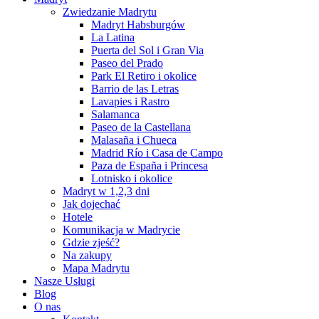
Zwiedzanie Madrytu
Madryt Habsburgów
La Latina
Puerta del Sol i Gran Via
Paseo del Prado
Park El Retiro i okolice
Barrio de las Letras
Lavapies i Rastro
Salamanca
Paseo de la Castellana
Malasaña i Chueca
Madrid Río i Casa de Campo
Paza de España i Princesa
Lotnisko i okolice
Madryt w 1,2,3 dni
Jak dojechać
Hotele
Komunikacja w Madrycie
Gdzie zjeść?
Na zakupy
Mapa Madrytu
Nasze Usługi
Blog
O nas