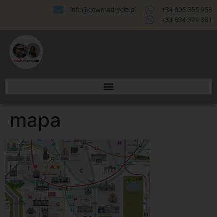
info@cowmadrycie.pl
+34 605 355 958
+34 634 329 381​
mapa