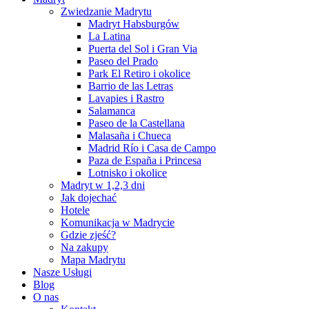
Zwiedzanie Madrytu
Madryt Habsburgów
La Latina
Puerta del Sol i Gran Via
Paseo del Prado
Park El Retiro i okolice
Barrio de las Letras
Lavapies i Rastro
Salamanca
Paseo de la Castellana
Malasaña i Chueca
Madrid Río i Casa de Campo
Paza de España i Princesa
Lotnisko i okolice
Madryt w 1,2,3 dni
Jak dojechać
Hotele
Komunikacja w Madrycie
Gdzie zjeść?
Na zakupy
Mapa Madrytu
Nasze Usługi
Blog
O nas