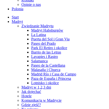
Kontakt
Opinie o nas
Polonia
Start
Madryt
Zwiedzanie Madrytu
Madryt Habsburgów
La Latina
Puerta del Sol i Gran Via
Paseo del Prado
Park El Retiro i okolice
Barrio de las Letras
Lavapies i Rastro
Salamanca
Paseo de la Castellana
Malasaña i Chueca
Madrid Río i Casa de Campo
Paza de España i Princesa
Lotnisko i okolice
Madryt w 1,2,3 dni
Jak dojechać
Hotele
Komunikacja w Madrycie
Gdzie zjeść?