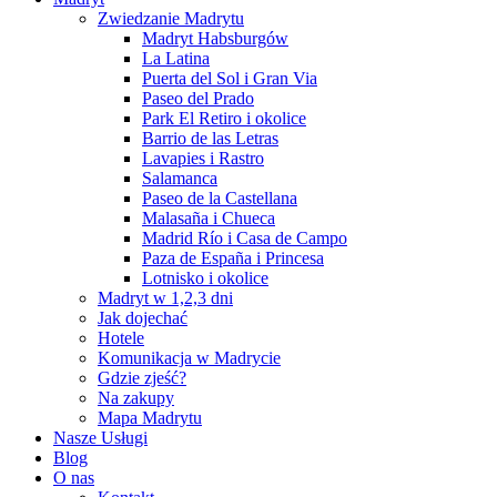
Zwiedzanie Madrytu
Madryt Habsburgów
La Latina
Puerta del Sol i Gran Via
Paseo del Prado
Park El Retiro i okolice
Barrio de las Letras
Lavapies i Rastro
Salamanca
Paseo de la Castellana
Malasaña i Chueca
Madrid Río i Casa de Campo
Paza de España i Princesa
Lotnisko i okolice
Madryt w 1,2,3 dni
Jak dojechać
Hotele
Komunikacja w Madrycie
Gdzie zjeść?
Na zakupy
Mapa Madrytu
Nasze Usługi
Blog
O nas