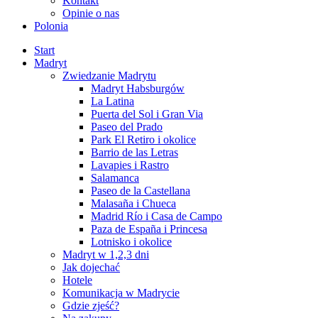
Kontakt
Opinie o nas
Polonia
Start
Madryt
Zwiedzanie Madrytu
Madryt Habsburgów
La Latina
Puerta del Sol i Gran Via
Paseo del Prado
Park El Retiro i okolice
Barrio de las Letras
Lavapies i Rastro
Salamanca
Paseo de la Castellana
Malasaña i Chueca
Madrid Río i Casa de Campo
Paza de España i Princesa
Lotnisko i okolice
Madryt w 1,2,3 dni
Jak dojechać
Hotele
Komunikacja w Madrycie
Gdzie zjeść?