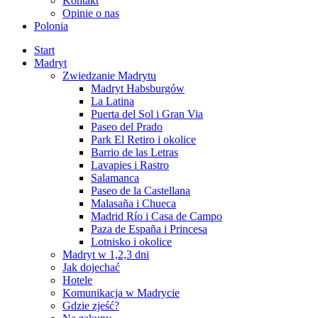
Kontakt
Opinie o nas
Polonia
Start
Madryt
Zwiedzanie Madrytu
Madryt Habsburgów
La Latina
Puerta del Sol i Gran Via
Paseo del Prado
Park El Retiro i okolice
Barrio de las Letras
Lavapies i Rastro
Salamanca
Paseo de la Castellana
Malasaña i Chueca
Madrid Río i Casa de Campo
Paza de España i Princesa
Lotnisko i okolice
Madryt w 1,2,3 dni
Jak dojechać
Hotele
Komunikacja w Madrycie
Gdzie zjeść?