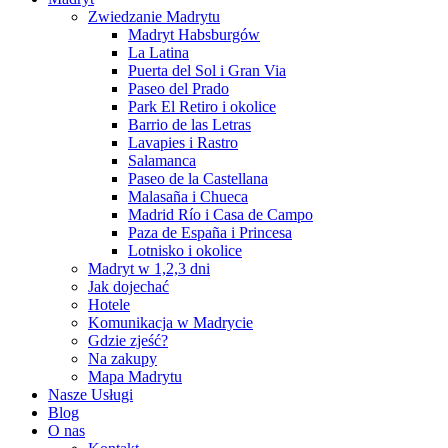
Zwiedzanie Madrytu
Madryt Habsburgów
La Latina
Puerta del Sol i Gran Via
Paseo del Prado
Park El Retiro i okolice
Barrio de las Letras
Lavapies i Rastro
Salamanca
Paseo de la Castellana
Malasaña i Chueca
Madrid Río i Casa de Campo
Paza de España i Princesa
Lotnisko i okolice
Madryt w 1,2,3 dni
Jak dojechać
Hotele
Komunikacja w Madrycie
Gdzie zjeść?
Na zakupy
Mapa Madrytu
Nasze Usługi
Blog
O nas