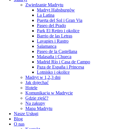
Zwiedzanie Madrytu
Madryt Habsburgów
La Latina
Puerta del Sol i Gran Via
Paseo del Prado
Park El Retiro i okolice
Barrio de las Letras
Lavapies i Rastro
Salamanca
Paseo de la Castellana
Malasaña i Chueca
Madrid Río i Casa de Campo
Paza de España i Princesa
Lotnisko i okolice
Madryt w 1,2,3 dni
Jak dojechać
Hotele
Komunikacja w Madrycie
Gdzie zjeść?
Na zakupy
Mapa Madrytu
Nasze Usługi
Blog
O nas