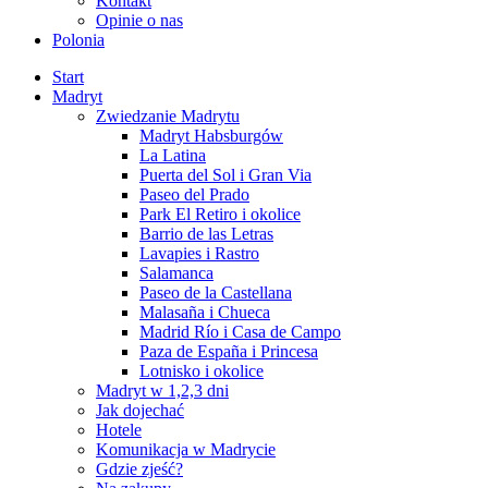
Kontakt
Opinie o nas
Polonia
Start
Madryt
Zwiedzanie Madrytu
Madryt Habsburgów
La Latina
Puerta del Sol i Gran Via
Paseo del Prado
Park El Retiro i okolice
Barrio de las Letras
Lavapies i Rastro
Salamanca
Paseo de la Castellana
Malasaña i Chueca
Madrid Río i Casa de Campo
Paza de España i Princesa
Lotnisko i okolice
Madryt w 1,2,3 dni
Jak dojechać
Hotele
Komunikacja w Madrycie
Gdzie zjeść?