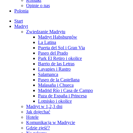
Kontakt
Opinie o nas
Polonia
Start
Madryt
Zwiedzanie Madrytu
Madryt Habsburgów
La Latina
Puerta del Sol i Gran Via
Paseo del Prado
Park El Retiro i okolice
Barrio de las Letras
Lavapies i Rastro
Salamanca
Paseo de la Castellana
Malasaña i Chueca
Madrid Río i Casa de Campo
Paza de España i Princesa
Lotnisko i okolice
Madryt w 1,2,3 dni
Jak dojechać
Hotele
Komunikacja w Madrycie
Gdzie zjeść?