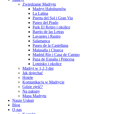
Zwiedzanie Madrytu
Madryt Habsburgów
La Latina
Puerta del Sol i Gran Via
Paseo del Prado
Park El Retiro i okolice
Barrio de las Letras
Lavapies i Rastro
Salamanca
Paseo de la Castellana
Malasaña i Chueca
Madrid Río i Casa de Campo
Paza de España i Princesa
Lotnisko i okolice
Madryt w 1,2,3 dni
Jak dojechać
Hotele
Komunikacja w Madrycie
Gdzie zjeść?
Na zakupy
Mapa Madrytu
Nasze Usługi
Blog
O nas