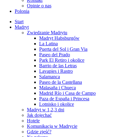
Kontakt
Opinie o nas
Polonia
Start
Madryt
Zwiedzanie Madrytu
Madryt Habsburgów
La Latina
Puerta del Sol i Gran Via
Paseo del Prado
Park El Retiro i okolice
Barrio de las Letras
Lavapies i Rastro
Salamanca
Paseo de la Castellana
Malasaña i Chueca
Madrid Río i Casa de Campo
Paza de España i Princesa
Lotnisko i okolice
Madryt w 1,2,3 dni
Jak dojechać
Hotele
Komunikacja w Madrycie
Gdzie zjeść?