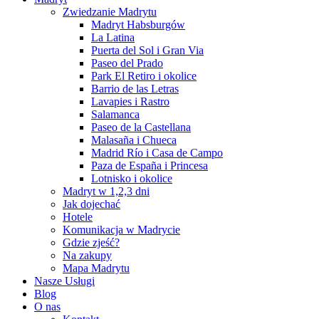
Zwiedzanie Madrytu
Madryt Habsburgów
La Latina
Puerta del Sol i Gran Via
Paseo del Prado
Park El Retiro i okolice
Barrio de las Letras
Lavapies i Rastro
Salamanca
Paseo de la Castellana
Malasaña i Chueca
Madrid Río i Casa de Campo
Paza de España i Princesa
Lotnisko i okolice
Madryt w 1,2,3 dni
Jak dojechać
Hotele
Komunikacja w Madrycie
Gdzie zjeść?
Na zakupy
Mapa Madrytu
Nasze Usługi
Blog
O nas