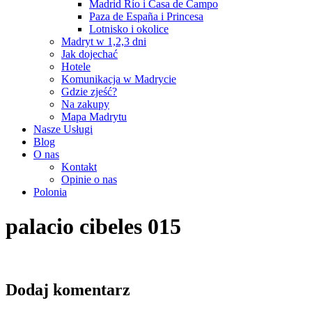
Madrid Río i Casa de Campo
Paza de España i Princesa
Lotnisko i okolice
Madryt w 1,2,3 dni
Jak dojechać
Hotele
Komunikacja w Madrycie
Gdzie zjeść?
Na zakupy
Mapa Madrytu
Nasze Usługi
Blog
O nas
Kontakt
Opinie o nas
Polonia
palacio cibeles 015
Dodaj komentarz