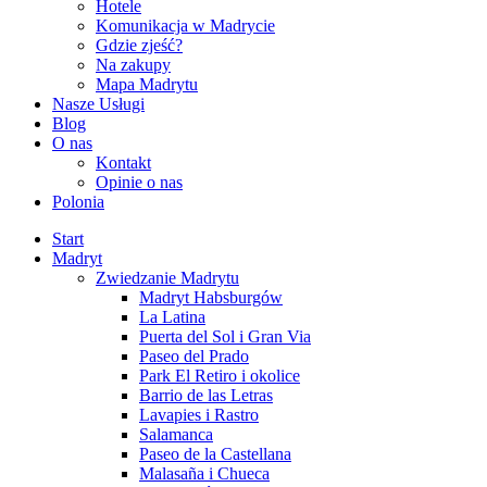
Hotele
Komunikacja w Madrycie
Gdzie zjeść?
Na zakupy
Mapa Madrytu
Nasze Usługi
Blog
O nas
Kontakt
Opinie o nas
Polonia
Start
Madryt
Zwiedzanie Madrytu
Madryt Habsburgów
La Latina
Puerta del Sol i Gran Via
Paseo del Prado
Park El Retiro i okolice
Barrio de las Letras
Lavapies i Rastro
Salamanca
Paseo de la Castellana
Malasaña i Chueca