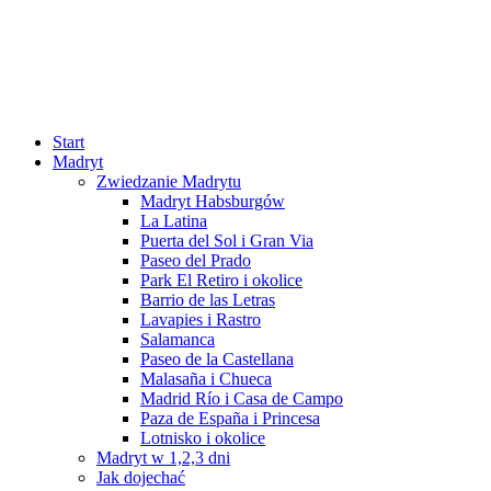
Start
Madryt
Zwiedzanie Madrytu
Madryt Habsburgów
La Latina
Puerta del Sol i Gran Via
Paseo del Prado
Park El Retiro i okolice
Barrio de las Letras
Lavapies i Rastro
Salamanca
Paseo de la Castellana
Malasaña i Chueca
Madrid Río i Casa de Campo
Paza de España i Princesa
Lotnisko i okolice
Madryt w 1,2,3 dni
Jak dojechać