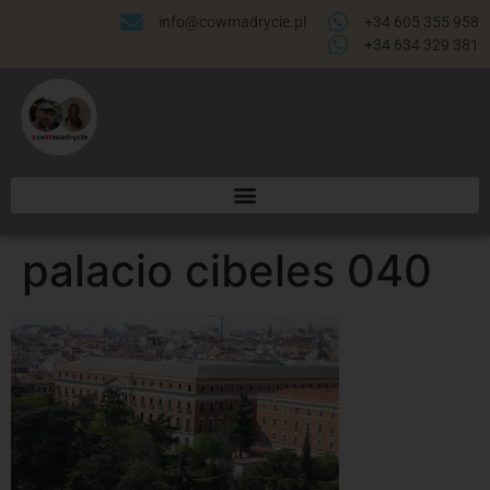
info@cowmadrycie.pl
+34 605 355 958
+34 634 329 381​
palacio cibeles 040