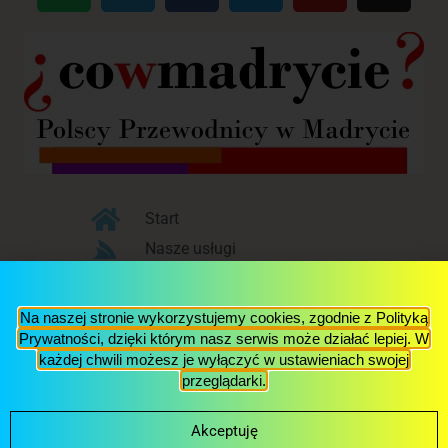
Start
Nasze usługi
Blog
O nas
Na naszej stronie wykorzystujemy cookies, zgodnie z Polityką
Kontakt
Prywatności, dzięki którym nasz serwis może działać lepiej. W
każdej chwili możesz je wyłączyć w ustawieniach swojej
przeglądarki.
© 2017 Via Polonia S.L., NIF: B87304762,
Aviso Legal y
Política de Privacidad
Akceptuję