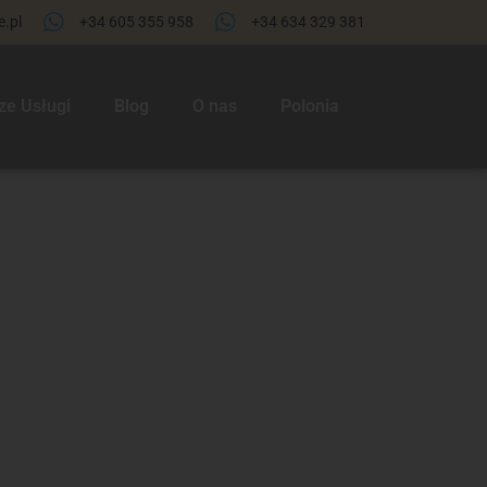
.pl
+34 605 355 958
+34 634 329 381​
ze Usługi
Blog
O nas
Polonia