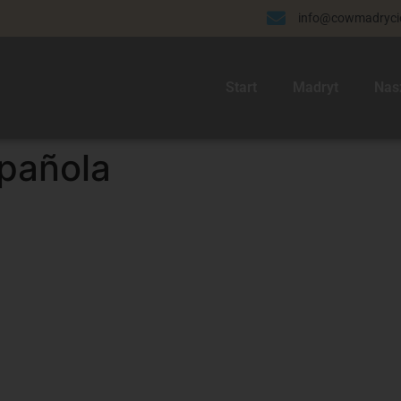
info@cowmadrycie
Start
Madryt
Nas
pañola