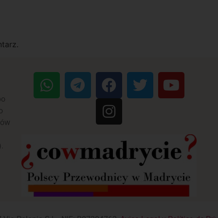
tarz.
po
o
ków
n
).