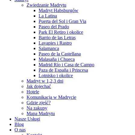
Zwiedzanie Madrytu
Madryt Habsburgów
La Latina
Puerta del Sol i Gran Via
Paseo del Prado
Park El Retiro i okolice
Barrio de las Letras
Lavapies i Rastro
Salamanca
Paseo de la Castellana
Malasaña i Chueca
Madrid Río i Casa de Campo
Paza de España i Princesa
Lotnisko i okolice
Madryt w 1,2,3 dni
Jak dojechać
Hotele
Komunikacja w Madrycie
Gdzie zjeść?
Na zakupy
Mapa Madrytu
Nasze Usługi
Blog
O nas