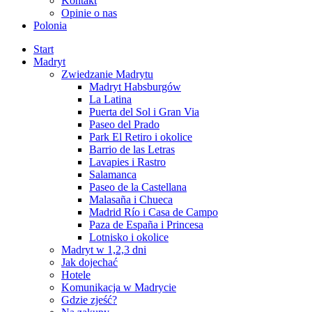
Kontakt
Opinie o nas
Polonia
Start
Madryt
Zwiedzanie Madrytu
Madryt Habsburgów
La Latina
Puerta del Sol i Gran Via
Paseo del Prado
Park El Retiro i okolice
Barrio de las Letras
Lavapies i Rastro
Salamanca
Paseo de la Castellana
Malasaña i Chueca
Madrid Río i Casa de Campo
Paza de España i Princesa
Lotnisko i okolice
Madryt w 1,2,3 dni
Jak dojechać
Hotele
Komunikacja w Madrycie
Gdzie zjeść?