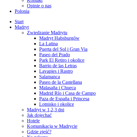
Kontakt
Opinie o nas
Polonia
Start
Madryt
Zwiedzanie Madrytu
Madryt Habsburgów
La Latina
Puerta del Sol i Gran Via
Paseo del Prado
Park El Retiro i okolice
Barrio de las Letras
Lavapies i Rastro
Salamanca
Paseo de la Castellana
Malasaña i Chueca
Madrid Río i Casa de Campo
Paza de España i Princesa
Lotnisko i okolice
Madryt w 1,2,3 dni
Jak dojechać
Hotele
Komunikacja w Madrycie
Gdzie zjeść?