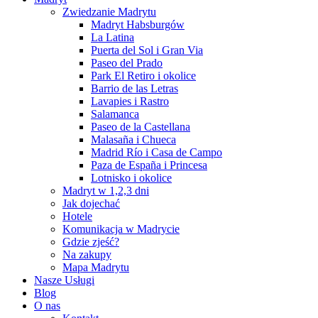
Zwiedzanie Madrytu
Madryt Habsburgów
La Latina
Puerta del Sol i Gran Via
Paseo del Prado
Park El Retiro i okolice
Barrio de las Letras
Lavapies i Rastro
Salamanca
Paseo de la Castellana
Malasaña i Chueca
Madrid Río i Casa de Campo
Paza de España i Princesa
Lotnisko i okolice
Madryt w 1,2,3 dni
Jak dojechać
Hotele
Komunikacja w Madrycie
Gdzie zjeść?
Na zakupy
Mapa Madrytu
Nasze Usługi
Blog
O nas